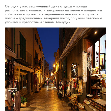
Сегодня у нас заслуженный день отдыха – погода
располагает к купанию и загоранию на пляже – полдня мы
собираемся провести в уединённой живописной бухте, а
потом – традиционный вечерний поход по узким петлючим
улочкам и крепостным стенам Алькудии.