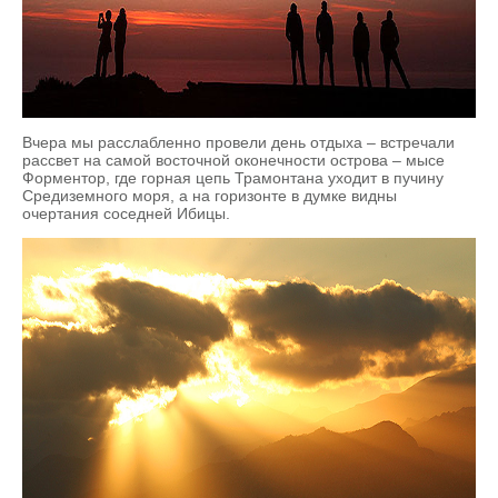
Вчера мы расслабленно провели день отдыха – встречали
рассвет на самой восточной оконечности острова – мысе
Форментор, где горная цепь Трамонтана уходит в пучину
Средиземного моря, а на горизонте в думке видны
очертания соседней Ибицы.