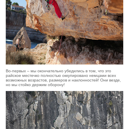
Во-первых – мы окончательно убедились в том, что это
райское местечко полностью оккупировано немцами всех
возможных возрастов, размеров и наклонностей! Они везде,
но мы стойко держим оборону!