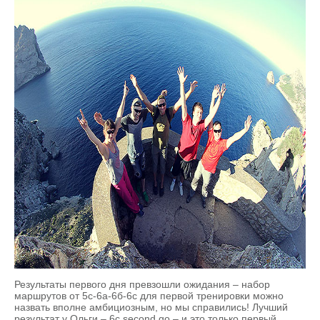
Результаты первого дня превзошли ожидания – набор
маршрутов от 5с-6а-6б-6с для первой тренировки можно
назвать вполне амбициозным, но мы справились! Лучший
результат у Ольги – 6с second go – и это только первый