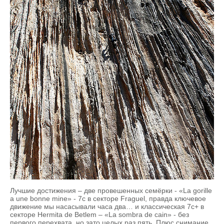
Лучшие достижения – две провешенных семёрки - «La gorille
a une bonne mine» - 7с в секторе Fraguel, правда ключевое
движение мы насасывали часа два… и классическая 7с+ в
секторе Hermita de Betlem – «La sombra de cain» - без
первого перехвата, но зато целых раз пять. Плюс снимание