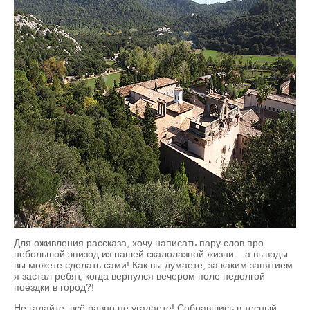
Для оживления рассказа, хочу написать пару слов про
небольшой эпизод из нашей скалолазной жизни – а выводы
вы можете сделать сами! Как вы думаете, за каким занятием
я застал ребят, когда вернулся вечером поле недолгой
поездки в город?!
Не гадайте, всё равно не угадаете! Собравшись в тесный